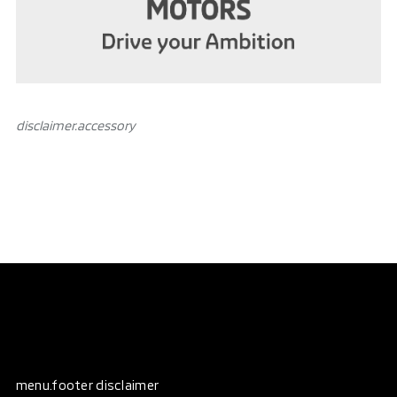
disclaimer.аccessory
menu.footer disclaimer