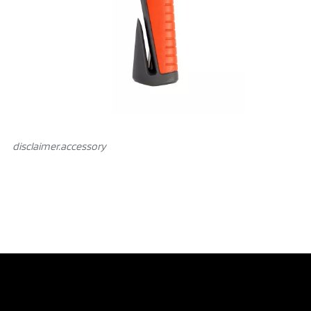
disclaimer.аccessory