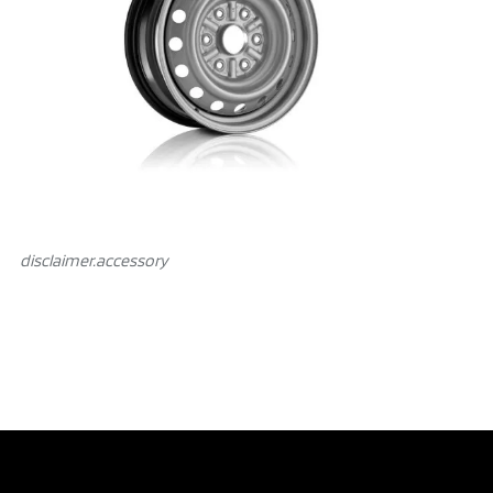
disclaimer.аccessory