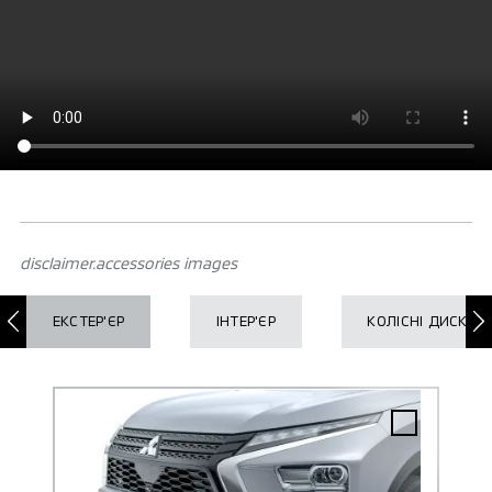
disclaimer.accessories images
ЕКСТЕР'ЄР
ІНТЕР'ЄР
КОЛІСНІ ДИСКИ