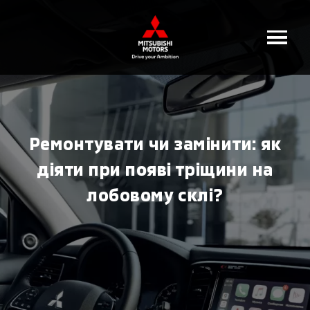
Ремонтувати чи замінити: як
діяти при появі тріщини на
лобовому склі?