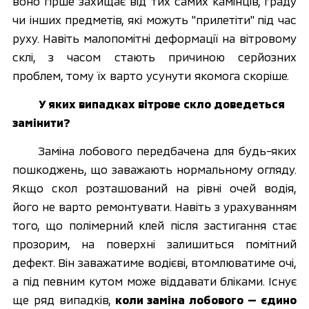
воно гірше захищає від тих самих камінців, граду 
чи інших предметів, які можуть "прилетіти" під час 
руху. Навіть малопомітні деформації на вітровому 
склі, з часом стають причиною серйозних 
проблем, тому їх варто усунути якомога скоріше. 
У яких випадках вітрове скло доведеться 
замінити?
Заміна лобового передбачена для будь-яких 
пошкоджень, що заважають нормальному огляду. 
Якщо скол розташований на рівні очей водія, 
його не варто ремонтувати. Навіть з урахуванням 
того, що полімерний клей після застигання стає 
прозорим, на поверхні залишиться помітний 
дефект. Він заважатиме водієві, втомлюватиме очі, 
а під певним кутом може віддавати бліками. Існує 
ще ряд випадків, 
коли заміна лобового — єдино 