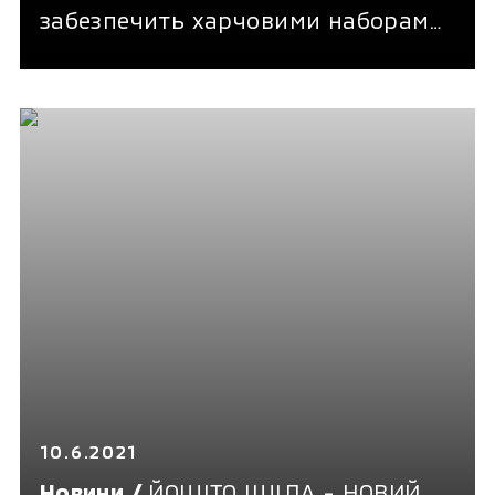
забезпечить харчовими наборами
1000 українських родин зі
звільнених з окупації селищ на
суму близько 1 мільйона гривень*
10.6.2021
Новини /
ЙОШІТО ІШІДА - НОВИЙ