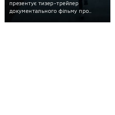
презентує тизер-трейлер
документального фільму про
двократну чемпіонку світу з дзюдо
українку Дар’ю Білодід