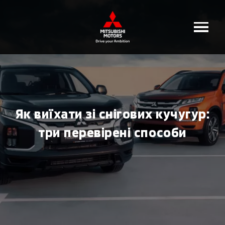
Як виїхати зі снігових кучугур:
три перевірені способи