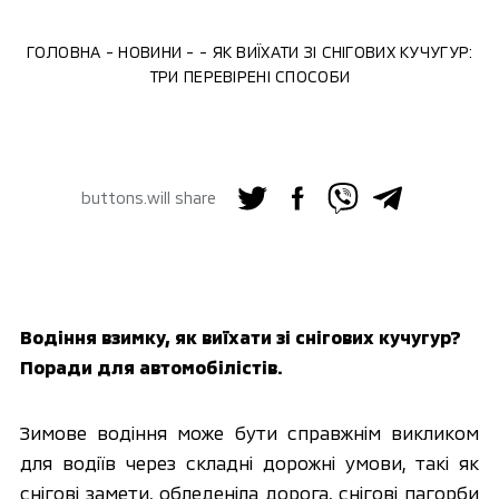
ГОЛОВНА
НОВИНИ
ЯК ВИЇХАТИ ЗІ СНІГОВИХ КУЧУГУР:
ТРИ ПЕРЕВІРЕНІ СПОСОБИ
buttons.will share
Водіння взимку, як виїхати зі снігових кучугур? 
Поради для автомобілістів.
Зимове водіння може бути справжнім викликом 
для водіїв через складні дорожні умови, такі як 
снігові замети, обледеніла дорога, снігові пагорби 