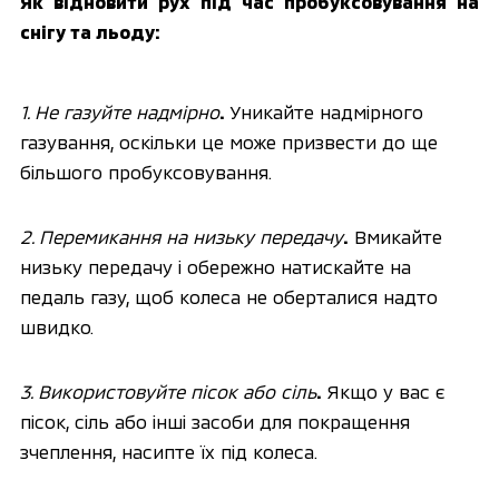
Як відновити рух під час пробуксовування на 
снігу та льоду:
1. Не газуйте надмірно
.
 Уникайте надмірного 
газування, оскільки це може призвести до ще 
більшого пробуксовування.
2. Перемикання на низьку передачу
.
 Вмикайте 
низьку передачу і обережно натискайте на 
педаль газу, щоб колеса не оберталися надто 
швидко.
3. Використовуйте пісок або сіль
.
 Якщо у вас є 
пісок, сіль або інші засоби для покращення 
зчеплення, насипте їх під колеса.