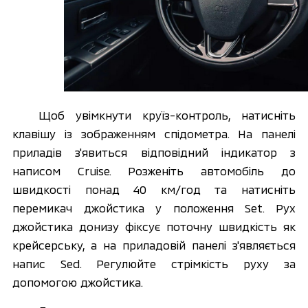
Щоб увімкнути круїз-контроль, натисніть 
клавішу із зображенням спідометра. На панелі 
приладів з'явиться відповідний індикатор з 
написом Cruise. Розженіть автомобіль до 
швидкості понад 40 км/год та натисніть 
перемикач джойстика у положення Set. Рух 
джойстика донизу фіксує поточну швидкість як 
крейсерську, а на приладовій панелі з'являється 
напис Sed. Регулюйте стрімкість руху за 
допомогою джойстика. 