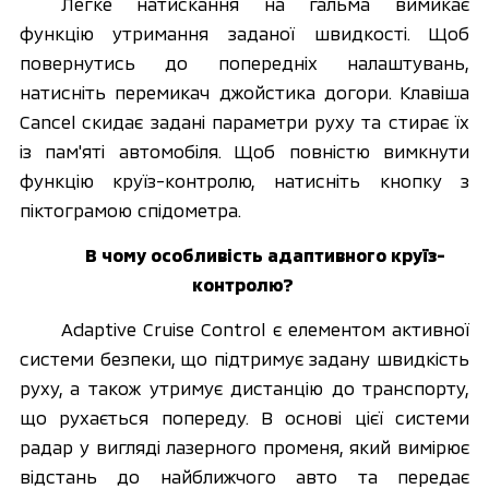
Легке натискання на гальма вимикає 
функцію утримання заданої швидкості. Щоб 
повернутись до попередніх налаштувань, 
натисніть перемикач джойстика догори. Клавіша 
Cancel скидає задані параметри руху та стирає їх 
із пам'яті автомобіля. Щоб повністю вимкнути 
функцію круїз-контролю, натисніть кнопку з 
піктограмою спідометра. 
В чому особливість адаптивного круїз-
контролю? 
Adaptive Cruise Control є елементом активної 
системи безпеки, що підтримує задану швидкість 
руху, а також утримує дистанцію до транспорту, 
що рухається попереду. В основі цієї системи 
радар у вигляді лазерного променя, який вимірює 
відстань до найближчого авто та передає 